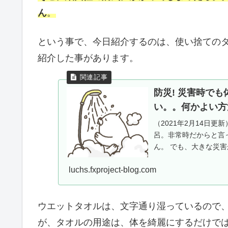
ん
。
という事で、今日紹介するのは、使い捨ての
紹介した事があります。
防災! 災害時で
い。。何かよい方
（2021年2月14日
呂。非常時だからと言
ん。 でも、大きな災
単に使えない可能性が
luchs.fxproject-blog.com
らだ拭きタオル。超お
が出来るのです！
ウエットタオルは、文字通り湿っているので
が、タオルの用途は、体を綺麗にするだけで