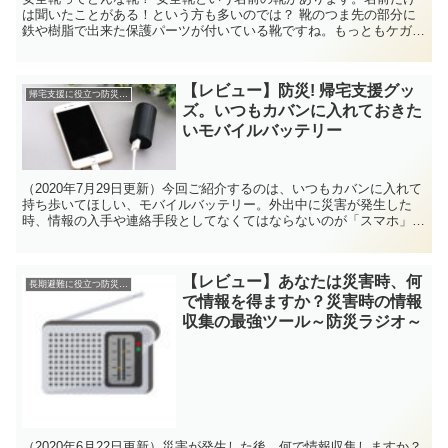
は聞いたことがある！という方も多いのでは？ 靴のつま先の部分に
鉄や樹脂で出来た保護パーツが付いている靴ですね。もっともケガを
しやすい足の指先を守ってくれる、外作業や、工場内などで...
【レビュー】防災! 帰宅支援グッ
帰宅支援に役立つ防災グッズ
ズ。いつもカバンに入れておきた
いモバイルバッテリー
（2020年7月29日更新）今回ご紹介するのは、いつもカバンに入れて
持ち歩いてほしい、モバイルバッテリー。外出中に災害が発生した
時、情報の入手や連絡手段としてなくてはならないのが「スマホ」で
も、スマホの電池って切れやすいですよね！スマホを出来るだけ長く
使えるように、小型の電池（モバイルバッテリー）を鞄に入れておく
ことをおすすめします。この記事では、山猫がおすすめする、普段使
【レビュー】あなたは災害時、何
いに最適なモバイルバッテリーを2種ご紹介します。
長期避難に役立つ防災グッズ
で情報を得ますか？災害時の情報
収集の最強ツール～防災ラジオ～
（2020年6月22日更新）災害が発生した後、何で情報収集しますか？