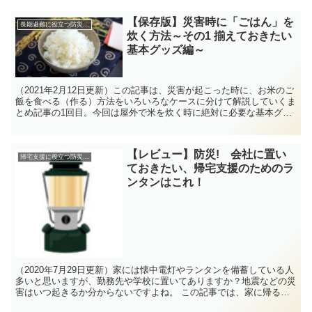
【保存版】災害時に「ごはん」を
長期避難に役立つ防災グッズ
炊く方法～その1 揃えておきたい
基本グッズ編～
（2021年2月12日更新）この記事は、災害が起こった時に、お米のご
飯を食べる（作る）方法をいろいろなケースに分けて解説していくま
とめ記事の1回目。今回は屋外で米を炊く時に絶対に必要な基本グッ
ズを解説します。
【レビュー】防災! 会社に置い
帰宅支援に役立つ防災グッズ
ておきたい、帰宅支援のためのラ
ンタンはこれ！
（2020年7月29日更新）家には懐中電灯やランタンを備蓄している人
多いと思いますが、勤務先や学校に置いてありますか？地震などの災
害はいつ起きるか分からないですよね。 この記事では、家に帰るた
めの「LEDランタン」をご紹介します。