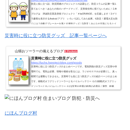
防災に役に立つ話、防災関連のプロジェクトの話題など。防災コラムの記事一覧1.
見ておくべき！あなたの街のハザードマップ。 災害発生時に慌てないために！2.本
ブログは 津波防災普及啓発プロジェクト「＃beORANGE」を応援します！3.ゲリ
ラ豪雨を表示するAndroid アプリ いろいろ試してみた結果。4.防災！通電火災を防
ぐには？自動でブレーカーを落とす便利グッズ！5.防災！みんなが元気になるトイ
レ プロジェクト！を知っていますか？6.防災！津波避難タワーを登ってみました7.
ダンボールベッド！お住まいの自治体に、協定を結んで...
災害時に役に立つ防災グッズ 記事一覧ページへ
山猫おソーラーの備えるブログ
6 Pockets
災害時に役に立つ防災グッズ
https://luchs.fxproject-blog.com/goods
災害時に役に立つ防災グッズのまとめページです。電気関係の防災グッズ災害や停
電時でも、電気は必要。情報や連絡を取るには、ラジオやスマホが必要だし、真っ
暗闇では避難もできません。災害時でも役に立つ防災グッズの紹介ページのまとめ
です。移動式オフグリッドソーラーとモバイルバッテリー その1移動式オフグリッ
ドソーラーとモバイルバッテリー その2災害や停電の時用の必需品！薄型、軽量、
高性能なソーラーパネル付きの照明器具災害や停電の時用の必需品！地震や停電の
時に自動点灯する非常灯USBからエネループ（ニッケル水素...
にほんブログ村