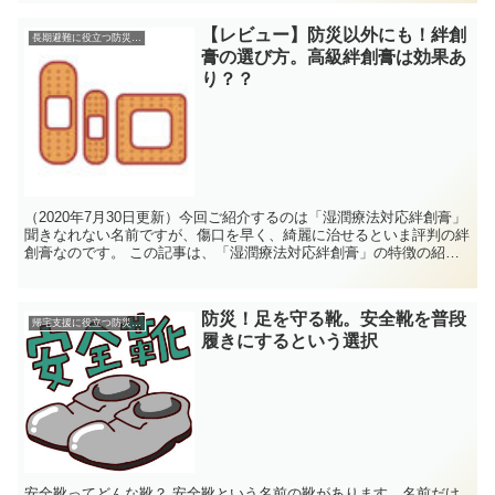
【レビュー】防災以外にも！絆創
長期避難に役立つ防災グッズ
膏の選び方。高級絆創膏は効果あ
り？？
（2020年7月30日更新）今回ご紹介するのは「湿潤療法対応絆創膏」
聞きなれない名前ですが、傷口を早く、綺麗に治せるといま評判の絆
創膏なのです。 この記事は、「湿潤療法対応絆創膏」の特徴の紹介
や、実際に使用してみたレビュー記事となります。
防災！足を守る靴。安全靴を普段
帰宅支援に役立つ防災グッズ
履きにするという選択
安全靴ってどんな靴？ 安全靴という名前の靴があります。名前だけ