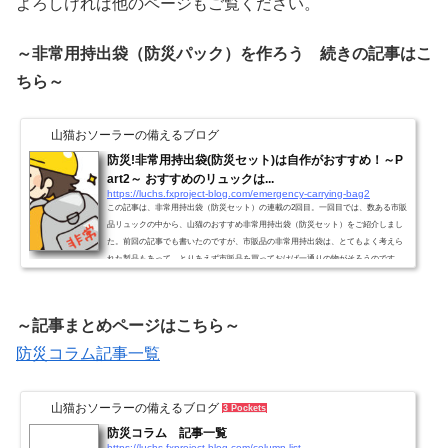
よろしければ他のページもご覧ください。
～非常用持出袋（防災パック）を作ろう 続きの記事はこ
ちら～
山猫おソーラーの備えるブログ
防災!非常用持出袋(防災セット)は自作がおすすめ！～P
art2～ おすすめのリュックは...
https://luchs.fxproject-blog.com/emergency-carrying-bag2
この記事は、非常用持出袋（防災セット）の連載の2回目。一回目では、数ある市販
品リュックの中から、山猫のおすすめ非常用持出袋（防災セット）をご紹介しまし
た。前回の記事でも書いたのですが、市販品の非常用持出袋は、とてもよく考えら
れた製品もあって、とりあえず市販品を買っておけば一通りの物がそろうのです
が。。ちょっと問題もあります。それは、体力のない人でも背負って逃げれるくら
いの大きさと重さに抑えられている点。前回の記事で山猫が紹介した非常用持出袋
は、30品目の防災グッズが入っているにも関わらず、重さは...
～記事まとめページはこちら～
防災コラム記事一覧
山猫おソーラーの備えるブログ
3 Pockets
防災コラム 記事一覧
https://luchs.fxproject-blog.com/column-list