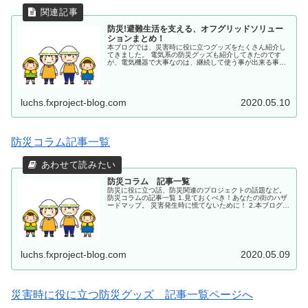
防災!避難生活を支える、オフグリッドソリュー
ションまとめ！
本ブログでは、災害時に役に立つグッズをたくさん紹介し
てきました。 電気系の防災グッズも紹介してきたのです
が、電気機器で大事なのは、継続して使う事が出来る事。
電力会社が供給する電力で充電する機器の場合、災害が起
こって停電になってしまうと、い...
luchs.fxproject-blog.com
2020.05.10
防災コラム記事一覧
防災コラム 記事一覧
防災に役に立つ話、防災関連のプロジェクトの話題など。
防災コラムの記事一覧 1.見ておくべき！あなたの街のハザ
ードマップ。 災害発生時に慌てないために！ 2.本ブログ
は 津波防災普及啓発プロジェクト「＃beORANGE」を
応援します！ 3....
luchs.fxproject-blog.com
2020.05.09
災害時に役に立つ防災グッズ 記事一覧ページへ