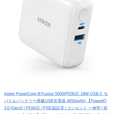
Anker PowerCore III Fusion 5000(PD対応 18W USB-C モ
バイルバッテリー搭載USB充電器 4850mAh) 【PowerIQ
3.0 (Gen2) / PD対応 / PSE認証済 / コンセント 一体型 / 折