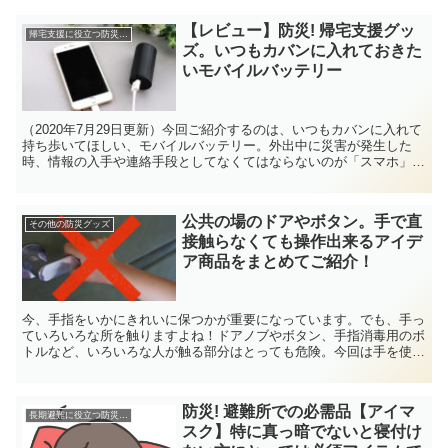
【レビュー】防災! 帰宅支援グッ
帰宅支援に役立つ防災グッズ
ズ。いつもカバンに入れておきた
いモバイルバッテリー
（2020年7月29日更新）今回ご紹介するのは、いつもカバンに入れて
持ち歩いてほしい、モバイルバッテリー。外出中に災害が発生した
時、情報の入手や連絡手段としてなくてはならないのが「スマホ」で
も、スマホの電池って切れやすいですよね！スマホを出来るだけ長く
使えるように、小型の電池（モバイルバッテリー）を鞄に入れておく
ことをおすすめします。この記事では、山猫がおすすめする、普段使
公共の場のドアやボタン。手で直
いに最適なモバイルバッテリーを2種ご紹介します。
その他の防災グッズ
接触らなくても操作出来るアイデ
ア商品をまとめてご紹介！
今、手指をいかにきれいに保つかが重要になっています。でも、手っ
ていろいろな所を触りますよね！ドアノブやボタン、手指消毒用のボ
トルなど、いろいろな人が触る部分はとっても危険。今回は手を使わ
ずにドアやボタンなどを操作できるアイテムをご紹介します。
防災! 避難所での必需品【アイマ
長期避難に役立つ防災グッズ
スク】特に真っ暗でないと寝付け