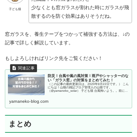
少なくとも窓ガラスが割れた時にガラスが飛
子ども猫
散するのを防ぐ効果はありそうだね。
窓ガラスを、養生テープをつかって補強する方法は、↓の
記事で詳しく解説しています。
もしよろしければリンク先をご覧ください！
防災！台風や嵐の風対策！雨戸やシャッターのな
い「ガラス窓」の対策をまとめてみた！
（この記事の最終更新日は、2020年9月22日です。） こん
にちは！山猫の雑記ブログ管理人の山猫です。
（@yamaneko_solar） 子ども猫 台風怖いよう。。前に台
風来た時、窓ガラス割れそうだったよね。。 山猫 そうだ
ったね。台風の時
yamaneko-blog.com
まとめ