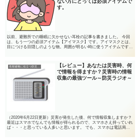
ない方にとっては必須アイテムで
す。
以前、避難所での睡眠に欠かせない耳栓の記事を書きました。 今回
は、もう一つの必須アイテム【アイマスク】です。アイマスクとは、
目につける目隠しのような物。周囲が明るい時に使うアイテムです。
避難所は、深夜でも真っ暗にはなりません（停電している...
【レビュー】あなたは災害時、何
長期避難に役立つ防災グッズ
で情報を得ますか？災害時の情報
収集の最強ツール～防災ラジオ～
（2020年6月22日更新）災害が発生した後、何で情報収集しますか？
最近はスマホでなんでも情報が得られるので、スマホさえ持っていれ
ば・・・と思っている人多いと思います。 でも、スマホは電話局が
壊れると使えませんし、電池の持ちが悪いという問題もあります。そ
こで登場するのが「ラジオ」なのです。