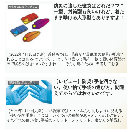
防災に適した寝袋はどれだ？マニ
帰宅支援に役立つ防災グッズ
ー型、封筒型も良いけれど、着た
まま動ける人形型もありますよ！
（2022年4月15日更新）避難所では、毛布など最低限の寝具が配布さ
れることはあるのですが、、はっきり言って毛布一枚で固い体育館の
床で寝るのはきついですよね。。 そんな時のために準備しておきた
いのが、「寝袋」もともとキャンプなどで地面に近いところでつかう
寝袋は、災害時の避難所との相性が良いのです。
【レビュー】防災! 手を汚さな
長期避難に役立つ防災グッズ
い。使い捨て手袋の選び方。間違
えてからではおそいのです。
（2020年8月7日更新）この記事では・・・みんな同じように見える
「使い捨て手袋」じつは、いくつかの種類があるという話をご紹介。
それぞれの使い捨て手袋のメリット・デメリット、選び方を解説しま
す。