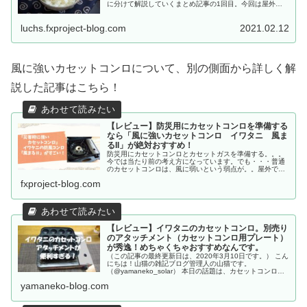
に分けて解説していくまとめ記事の1回目。今回は屋外で
米を炊く時に絶対に必要な基本グッズを解説します。
luchs.fxproject-blog.com
2021.02.12
風に強いカセットコンロについて、別の側面から詳しく解
説した記事はこちら！
【レビュー】防災用にカセットコンロを準備する
なら「風に強いカセットコンロ イワタニ 風ま
るII」が絶対おすすめ！
防災用にカセットコンロとカセットガスを準備する。。。
今では当たり前の考え方になっています。でも・・・普通
のカセットコンロは、風に弱いという弱点が。。屋外で調
理する機会が増える災害発生時は、風に強いカセットコン
fxproject-blog.com
ロが有利なのです。この記事では、風に強いカセットコン
ロ。イワタニの風まる2をご紹介します。
【レビュー】イワタニのカセットコンロ。別売り
のアタッチメント（カセットコンロ用プレート）
が秀逸！めちゃくちゃおすすめなんです。
（この記事の最終更新日は、2020年3月10日です。） こん
にちは！山猫の雑記ブログ管理人の山猫です。
（@yamaneko_solar） 本日の話題は、カセットコンロで
有名な「イワタニ」。 もちろん話題はカセットコンロなの
yamaneko-blog.com
ですが・・・ 実は