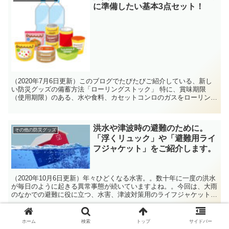
に準備したい基本3点セット！
（2020年7月6日更新）このブログでたびたびご紹介している、新し
い防災グッズの備蓄方法「ローリングストック」 特に、賞味期限
（使用期限）のある、水や食料、カセットコンロのガスをローリング
ストックする事をおすすめしています。 この記事は、そんな山猫お
ソーラーの備えるブログの、ローリングストックに関するまとめ記事
となります。
洪水や津波時の避難のために。
その他の防災グッズ
「浮くリュック」や「避難用ライ
フジャケット」をご紹介します。
（2020年10月6日更新）年々ひどくなる水害。。数十年に一度の洪水
が毎日のように起きる異常事態が続いていますよね。。今回は、大雨
のなかでの避難に役に立つ、水害、津波対策用のライフジャケット
や、もしもの時に浮きの代わりになるリュックをご紹介します。
ホーム
検索
トップ
サイドバー
【レビュー】防災!ペットボトル
長期避難に役立つ防災グッズ