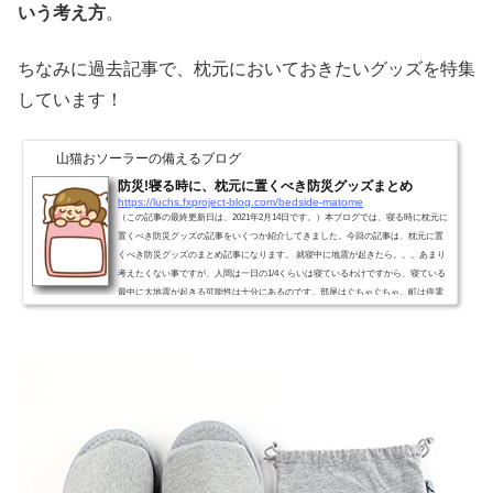
いう考え方
。
ちなみに過去記事で、枕元においておきたいグッズを特集
しています！
山猫おソーラーの備えるブログ
防災!寝る時に、枕元に置くべき防災グッズまとめ
https://luchs.fxproject-blog.com/bedside-matome
（この記事の最終更新日は、2021年2月14日です。）本ブログでは、寝る時に枕元に
置くべき防災グッズの記事をいくつか紹介してきました。今回の記事は、枕元に置
くべき防災グッズのまとめ記事になります。 就寝中に地震が起きたら。。。あまり
考えたくない事ですが、人間は一日の1/4くらいは寝ているわけですから、寝ている
最中に大地震が起きる可能性は十分にあるのです。部屋はぐちゃぐちゃ。町は停電
で真っ暗という状況では、自分がどこにいるのかすらわからないかもしれない。防
災グッズを取りに行きたいけれど、離れた場所に...