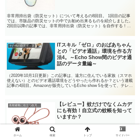
非常用持出袋（防災セット）について考えるの8回目。 1回目の記事
では、市販品の防災セットの中でお勧め出来るものを紹介しました。
2回目以降の記事では、非常用持出袋（防災セット）を自作する！と
いう趣旨で、非常用持出袋に入れる防災グッズをいろい...
ITスキル「ゼロ」のおばあちゃん
その他の防災グッズ
との「ビデオ通話」環境を作る方
法4。～Echo Show間のビデオ通
話のデータ量編～
（2020年10月1日更新）この記事は、遠方に住んでいる家族（スマホ
使えない）とのビデオ通話環境をどうやったら作れるか？という連載
記事の4回目。Amazonが販売しているEcho show 5を使って、テレビ
電話が使える環境を作ります。 今回は、ビデオ通話のデータ量。毎
月の通話時間からLTE回線の契約容量を見積もります！
【レビュー】蚊だけでなくムカデ
長期避難に役立つ防災グッズ
にも有効！自立式の蚊帳を知って
いますか？
ホーム
検索
トップ
サイドバー