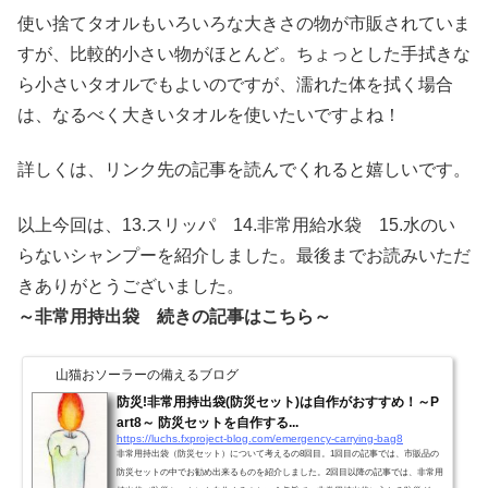
使い捨てタオルもいろいろな大きさの物が市販されていま
すが、比較的小さい物がほとんど。ちょっとした手拭きな
ら小さいタオルでもよいのですが、濡れた体を拭く場合
は、なるべく大きいタオルを使いたいですよね！
詳しくは、リンク先の記事を読んでくれると嬉しいです。
以上今回は、13.スリッパ 14.非常用給水袋 15.水のい
らないシャンプーを紹介しました。最後までお読みいただ
きありがとうございました。
～非常用持出袋 続きの記事はこちら～
山猫おソーラーの備えるブログ
防災!非常用持出袋(防災セット)は自作がおすすめ！～P
art8～ 防災セットを自作する...
https://luchs.fxproject-blog.com/emergency-carrying-bag8
非常用持出袋（防災セット）について考えるの8回目。1回目の記事では、市販品の
防災セットの中でお勧め出来るものを紹介しました。2回目以降の記事では、非常用