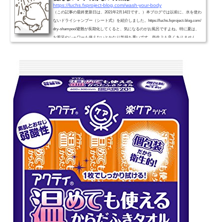
https://luchs.fxproject-blog.com/wash-your-body
（この記事の最終更新日は、2021年2月14日です。）本ブログでは以前に、水を使わ
ないドライシャンプー（シート式）を紹介しました。https://luchs.fxproject-blog.com/
dry-shampoo/避難が長期化してくると、気になるのがお風呂ですよね。特に夏は、
お風呂やシャワーも使えないとかなり気持ち悪いです。衛生上も良くありません。
でも、水も電気もガスも止まっている状況で、お風呂に入るのはかなり難しい。東
日本大震災の時は、自衛隊が移動式のお風呂を持ってきてくれてとても喜ばれたと
いうニュースが流れました。冬に暖かいお風呂に...