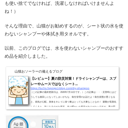
も使い捨てでなければ、洗濯しなければいけませんよ
ね！）
そんな理由で、山猫がお勧めするのが、シート状の水を使
わないシャンプーや体拭き用タオルです。
以前、このブログでは、水を使わないシャンプーのおすす
め品を紹介しました。
山猫おソーラーの備えるブログ
【レビュー】夏の防災対策！ドライシャンプーは、スプ
レーやムースではなくシート...
https://luchs.fxproject-blog.com/dry-shampoo
（この記事の最終更新日は、2020年7月11日です。）この記事は・・・災害時にはど
うしても後回しになってしまいがちな、衛生管理のお話だよ！衛生状態が悪くなる
と、病気が心配。身体をキレイに保つ事はとっても大事なことなの！ 避難が長期化
してくると、気になるのがお風呂。冬は暖かいお風呂がありがたいですが、夏の問
題は汗や体臭。。お風呂もシャワーも使えないとかなり苦しいですよね。。もちろ
ん、飲み水にも不自由する環境なのですから、お風呂は我慢せざるを得ない。。で
も、体を清潔にすることは、とても重要な事...