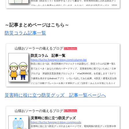
持出袋（防災セット）を自作する！という趣旨で、非常用持出袋に入れる防災グッ
ズをいろいろな角度から紹介しています。ちなみに、紹介する防災グッズは、1回目
の記事で紹介した【防災グッズ】地震対策30点避難セット ～避難生活で必要な防
災用品をセットした非常持出袋(防災セット)を参考に、足した方がよいかな？と思
う商品を追加していくという方針で進めています。7回目...
～記事まとめページはこちら～
防災コラム記事一覧
山猫おソーラーの備えるブログ
3 Pockets
防災コラム 記事一覧
https://luchs.fxproject-blog.com/column-list
防災に役に立つ話、防災関連のプロジェクトの話題など。防災コラムの記事一覧1.
見ておくべき！あなたの街のハザードマップ。 災害発生時に慌てないために！2.本
ブログは 津波防災普及啓発プロジェクト「＃beORANGE」を応援します！3.ゲリ
ラ豪雨を表示するAndroid アプリ いろいろ試してみた結果。4.防災！通電火災を防
ぐには？自動でブレーカーを落とす便利グッズ！5.防災！みんなが元気になるトイ
レ プロジェクト！を知っていますか？6.防災！津波避難タワーを登ってみました7.
ダンボールベッド！お住まいの自治体に、協定を結んで...
災害時に役に立つ防災グッズ 記事一覧ページへ
山猫おソーラーの備えるブログ
6 Pockets
災害時に役に立つ防災グッズ
https://luchs.fxproject-blog.com/goods
災害時に役に立つ防災グッズのまとめページです。電気関係の防災グッズ災害や停