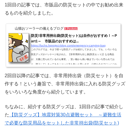
1回目の記事では、市販品の防災セットの中でお勧め出来
るものを紹介しました。
山猫おソーラーの備えるブログ
4 Pockets
防災!非常用持出袋(防災セット)は自作がおすすめ！～P
art1～ 市販品のおすすめは...
https://luchs.fxproject-blog.com/emergency-carrying-bag
このブログでは、今まで様々な防災グッズを紹介してきました。でも、いろいろな
防災グッズがパッケージ化された、【非常用持ち出し袋(防災セット)】なる商品
が、大量に売られているのも事実。。安い物から高い物までいろいろ売られてお
り、購入してしまってある！という方も多いと思います。山猫も今までにいくつか
非常用持出袋(防災セット)を買ったのですが、、本当にこれで大丈夫なのかな？と
も思います。最初に、買った非常用持出袋(防災セット)は、買ったまま押入れにし
2回目以降の記事では、非常用持出袋（防災セット）を自
まい込んで、中身を見る事もありませんでした。恐らく、同じ...
作する！という趣旨で、非常用持出袋に入れる防災グッズ
をいろいろな角度から紹介しています。
ちなみに、紹介する防災グッズは、1回目の記事で紹介し
た
【防災グッズ】地震対策30点避難セット ～避難生活
で必要な防災用品をセットした非常持出袋(防災セット)