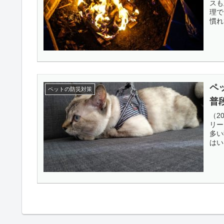
スも
理で
慣れ
難問
出来
ペ
ペットの防災対策
普
（2
リー
多い
はい