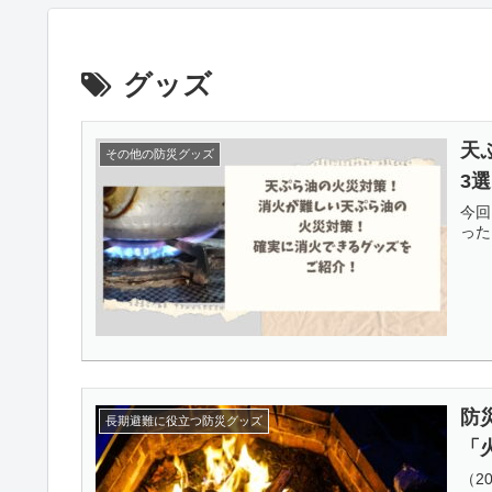
グッズ
天
その他の防災グッズ
3選
今回
った
防
長期避難に役立つ防災グッズ
「
（2