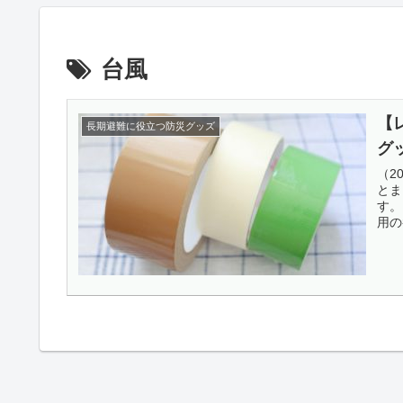
台風
【
長期避難に役立つ防災グッズ
グ
（2
とま
す。
用の