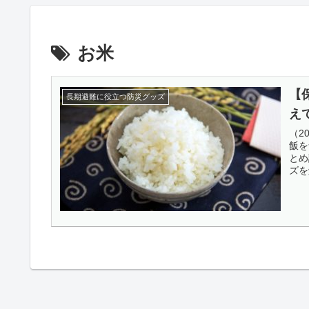
お米
【
長期避難に役立つ防災グッズ
え
（2
飯を
とめ
ズを